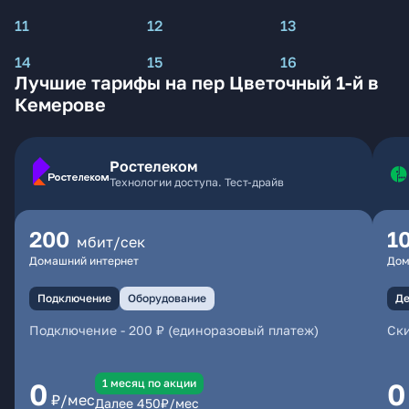
11
12
13
14
15
16
Лучшие тарифы на пер Цветочный 1-й в
Кемерове
Ростелеком
Технологии доступа. Тест-драйв
200
1
мбит/сек
Домашний интернет
Дом
Подключение
Оборудование
Де
Подключение
-
200 ₽ (единоразовый платеж)
Ски
1 месяц по акции
0
0
₽/мес
Далее
450
₽/мес