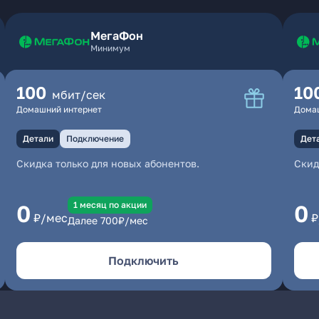
МегаФон
Минимум
100
10
мбит/сек
Домашний интернет
Дома
Детали
Подключение
Дет
Скидка только для новых абонентов.
Скид
1 месяц по акции
0
0
₽/мес
₽
Далее
700
₽/мес
Подключить