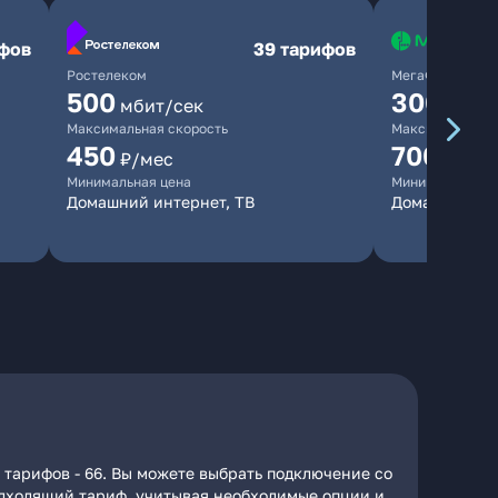
ифов
39 тарифов
Ростелеком
МегаФон
500
300
мбит/сек
мбит/
Максимальная скорость
Максимальная 
450
700
₽/мес
₽/мес
Минимальная цена
Минимальная ц
Домашний интернет, ТВ
Домашний ин
 тарифов - 66. Вы можете выбрать подключение со
подходящий тариф, учитывая необходимые опции и