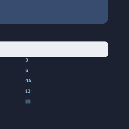
3
6
9А
13
15