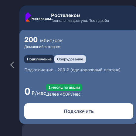
Ростелеком
Технологии доступа. Тест-драйв
200
мбит/сек
Домашний интернет
Подключение
Оборудование
Подключение
-
200 ₽ (единоразовый платеж)
1 месяц по акции
0
₽/мес
Далее
450
₽/мес
Подключить