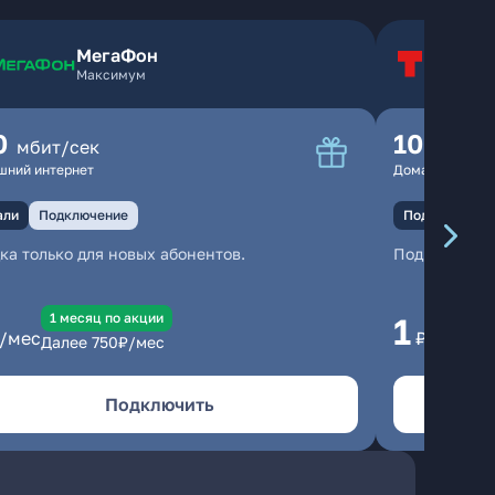
МегаФон
Т
Максимум
Т
0
100
мбит/сек
мбит
шний интернет
Домашний инте
али
Подключение
Подключение
ка только для новых абонентов.
Подключени
1 месяц по акции
1 
1
/мес
₽/мес
Далее
750
₽/мес
Да
Подключить