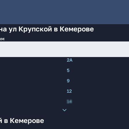
на ул Крупской в Кемерове
ом
2А
5
9
12
14
й в Кемерове