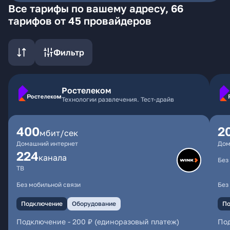
Все тарифы по вашему адресу, 66
тарифов от 45 провайдеров
Фильтр
Ростелеком
Технологии развлечения. Тест-драйв
400
2
мбит/сек
Домашний интернет
Дом
224
каналa
Без
ТВ
Без мобильной связи
Без
Подключение
Оборудование
По
Подключение
-
200 ₽ (единоразовый платеж)
По