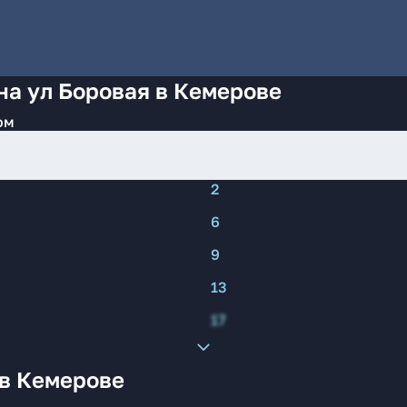
на ул Боровая в Кемерове
ом
2
6
9
13
17
 в Кемерове