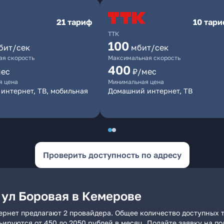
21 тариф
10 тар
ТТК
100
бит/сек
мбит/сек
я скорость
Максимальная скорость
400
мес
₽/мес
я цена
Минимальная цена
интернет, ТВ, мобильная
Домашний интернет, ТВ
Проверить доступность по адресу
 ул Боровая в Кемерове
ернет предлагают 2 провайдера. Общее количество доступных т
рьируются от 450 до 2050 рублей в месяц. Подайте заявку на 