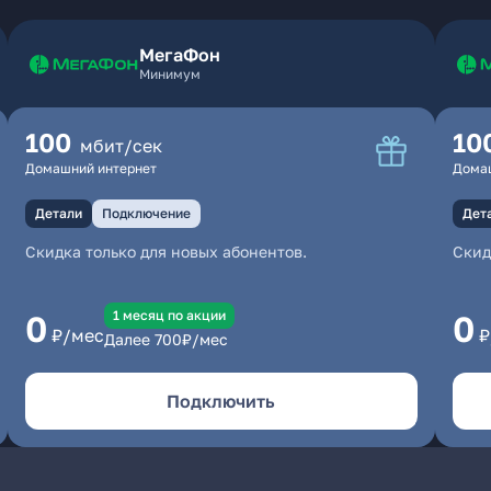
МегаФон
Минимум
100
10
мбит/сек
Домашний интернет
Дома
Детали
Подключение
Дет
Скидка только для новых абонентов.
Скид
1 месяц по акции
0
0
₽/мес
₽
Далее
700
₽/мес
Подключить