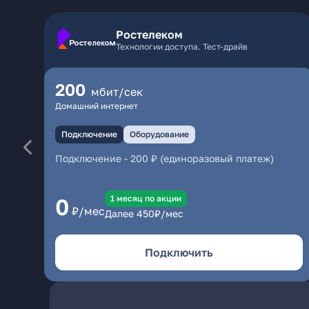
Ростелеком
Технологии доступа. Тест-драйв
200
мбит/сек
Домашний интернет
Подключение
Оборудование
Подключение
-
200 ₽ (единоразовый платеж)
1 месяц по акции
0
₽/мес
Далее
450
₽/мес
Подключить