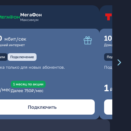
МегаФон
Т
Максимум
Т
0
100
мбит/сек
мбит
шний интернет
Домашний инте
али
Подключение
Подключение
ка только для новых абонентов.
Подключени
1 месяц по акции
1 
1
/мес
₽/мес
Далее
750
₽/мес
Да
Подключить