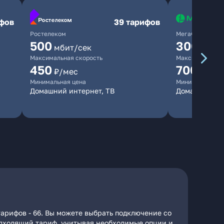
ифов
39 тарифов
Ростелеком
МегаФон
500
300
мбит/сек
мбит/
Максимальная скорость
Максимальная 
450
700
₽/мес
₽/мес
Минимальная цена
Минимальная ц
Домашний интернет, ТВ
Домашний ин
арифов - 66. Вы можете выбрать подключение со
подходящий тариф, учитывая необходимые опции и