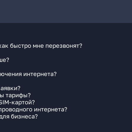
как быстро мне перезвонят?
ше?
ючения интернета?
заявки?
ны тарифы?
 SIM-картой?
 проводного интернета?
для бизнеса?