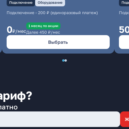
Подключение
Оборудование
Под
Подключение
-
200 ₽ (единоразовый платеж)
Под
1 месяц по акции
0
5
₽/мес
Далее
450
₽/мес
Выбрать
ариф?
латно
Ж