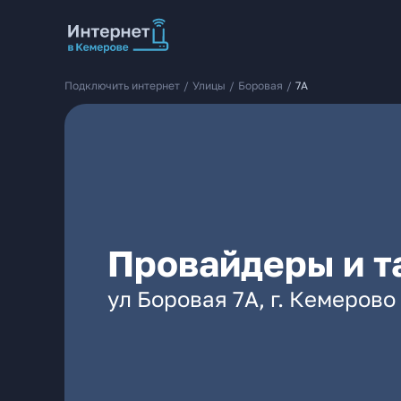
Подключить интернет
/
Улицы
/
Боровая
/
7А
Провайдеры и т
ул Боровая 7А, г. Кемерово