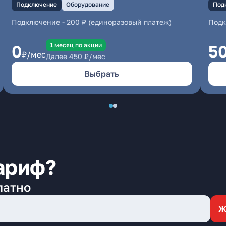
Подключение
Оборудование
Под
Подключение
-
200 ₽ (единоразовый платеж)
Под
1 месяц по акции
0
5
₽/мес
Далее
450
₽/мес
Выбрать
ариф?
латно
Ж