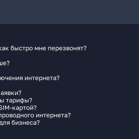
как быстро мне перезвонят?
ше?
ючения интернета?
заявки?
ны тарифы?
 SIM-картой?
 проводного интернета?
для бизнеса?