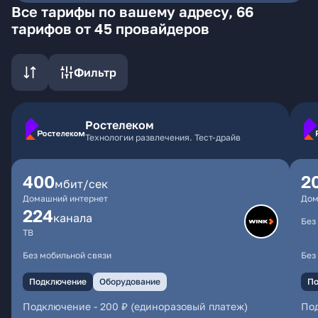
Все тарифы по вашему адресу, 66
тарифов от 45 провайдеров
Фильтр
Ростелеком
Технологии развлечения. Тест-драйв
400
2
мбит/сек
Домашний интернет
Дом
224
каналa
Без
ТВ
Без мобильной связи
Без
Подключение
Оборудование
По
Подключение
-
200 ₽ (единоразовый платеж)
По