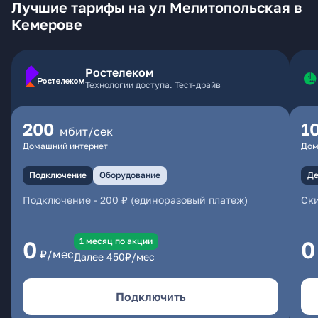
Лучшие тарифы на ул Мелитопольская в
Кемерове
Ростелеком
Технологии доступа. Тест-драйв
200
1
мбит/сек
Домашний интернет
Дом
Подключение
Оборудование
Де
Подключение
-
200 ₽ (единоразовый платеж)
Ски
1 месяц по акции
0
0
₽/мес
Далее
450
₽/мес
Подключить