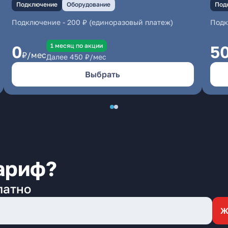
Подключение
Оборудование
Под
Подключение
-
200 ₽ (единоразовый платеж)
Под
1 месяц по акции
0
5
₽/мес
Далее
450
₽/мес
Выбрать
ариф?
латно
Ж