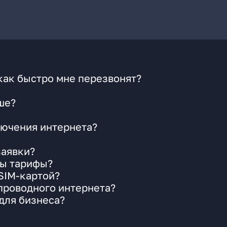
как быстро мне перезвонят?
ше?
ючения интернета?
заявки?
ны тарифы?
 SIM-картой?
 проводного интернета?
для бизнеса?